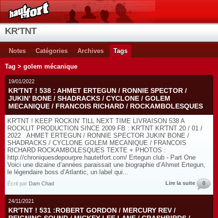
KR'TNT
Notes
Catégories
Archives
Tags
Tag > golem mécanique
19/01/2022
KR'TNT ! 538 : AHMET ERTEGUN / RONNIE SPECTOR /
JUKIN' BONE / SHADRACKS / CYCLONE / GOLEM
MECANIQUE / FRANCOIS RICHARD / ROCKAMBOLESQUES
KR'TNT ! KEEP ROCKIN' TILL NEXT TIME LIVRAISON 538 A
ROCKLIT PRODUCTION SINCE 2009 FB : KR'TNT KR'TNT 20 / 01 /
2022 AHMET ERTEGUN / RONNIE SPECTOR JUKIN' BONE /
SHADRACKS / CYCLONE GOLEM MECANIQUE / FRANCOIS
RICHARD ROCKAMBOLESQUES TEXTE + PHOTOS :
http://chroniquesdepourpre.hautetfort.com/ Ertegun club - Part One
Voici une dizaine d’années paraissait une biographie d’Ahmet Ertegun,
le légendaire boss d’Atlantic, un label qui...
Lire la suite
0
Écrit par
Dam Chad
24/11/2021
KR'TNT ! 531 :ROBERT GORDON / MERCURY REV /