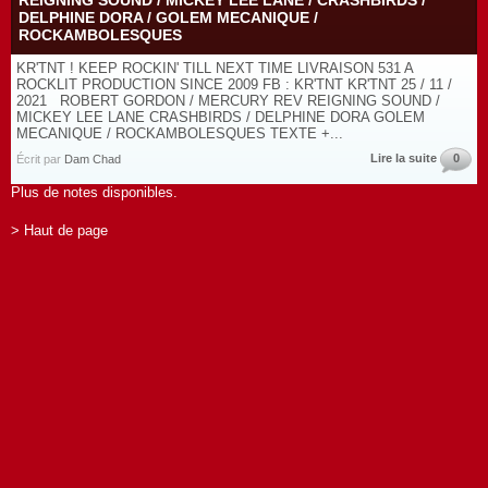
REIGNING SOUND / MICKEY LEE LANE / CRASHBIRDS /
DELPHINE DORA / GOLEM MECANIQUE /
ROCKAMBOLESQUES
KR'TNT ! KEEP ROCKIN' TILL NEXT TIME LIVRAISON 531 A
ROCKLIT PRODUCTION SINCE 2009 FB : KR'TNT KR'TNT 25 / 11 /
2021 ROBERT GORDON / MERCURY REV REIGNING SOUND /
MICKEY LEE LANE CRASHBIRDS / DELPHINE DORA GOLEM
MECANIQUE / ROCKAMBOLESQUES TEXTE +...
Lire la suite
0
Écrit par
Dam Chad
Plus de notes disponibles.
> Haut de page