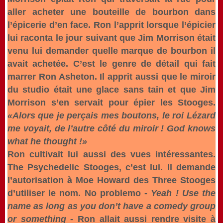
aller acheter une bouteille de bourbon dans
l’épicerie d’en face. Ron l’apprit lorsque l’épicier
lui raconta le jour suivant que Jim Morrison était
venu lui demander quelle marque de bourbon il
avait achetée. C’est le genre de détail qui fait
marrer Ron Asheton. Il apprit aussi que le miroir
du studio était une glace sans tain et que Jim
Morrison s’en servait pour épier les Stooges.
«Alors que je perçais mes boutons, le roi Lézard
me voyait, de l’autre côté du miroir ! God knows
what he thought !»
Ron cultivait lui aussi des vues intéressantes.
The Psychedelic Stooges, c’est lui. Il demande
l’autorisation à Moe Howard des Three Stooges
d’utiliser le nom. No problemo -
Yeah ! Use the
name as long as you don’t have a comedy group
or something
- Ron allait aussi rendre visite à