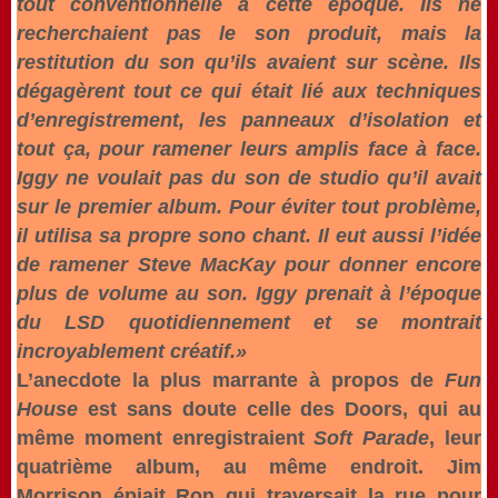
tout conventionnelle à cette époque. Ils ne
recherchaient pas le son produit, mais la
restitution du son qu’ils avaient sur scène. Ils
dégagèrent tout ce qui était lié aux techniques
d’enregistrement, les panneaux d’isolation et
tout ça, pour ramener leurs amplis face à face.
Iggy ne voulait pas du son de studio qu’il avait
sur le premier album. Pour éviter tout problème,
il utilisa sa propre sono chant. Il eut aussi l’idée
de ramener Steve MacKay pour donner encore
plus de volume au son. Iggy prenait à l’époque
du LSD quotidiennement et se montrait
incroyablement créatif.»
L’anecdote la plus marrante à propos de
Fun
House
est sans doute celle des Doors, qui au
même moment enregistraient
Soft Parade
, leur
quatrième album, au même endroit. Jim
Morrison épiait Ron qui traversait la rue pour