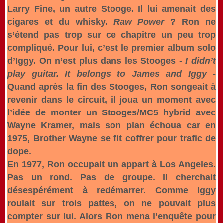
Larry Fine, un autre Stooge. Il lui amenait des
cigares et du whisky.
Raw Power
? Ron ne
s’étend pas trop sur ce chapitre un peu trop
compliqué. Pour lui, c’est le premier album solo
d’Iggy. On n’est plus dans les Stooges -
I didn’t
play guitar. It belongs to James and Iggy
-
Quand après la fin des Stooges, Ron songeait à
revenir dans le circuit, il joua un moment avec
l’idée de monter un Stooges/MC5 hybrid avec
Wayne Kramer, mais son plan échoua car en
1975, Brother Wayne se fit coffrer pour trafic de
dope.
En 1977, Ron occupait un appart à Los Angeles.
Pas un rond. Pas de groupe. Il cherchait
désespérément à redémarrer. Comme Iggy
roulait sur trois pattes, on ne pouvait plus
compter sur lui. Alors Ron mena l’enquête pour