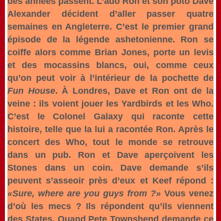
des années passent. L’ado Ron et son poto Dave
Alexander décident d’aller passer quatre
semaines en Angleterre. C’est le premier grand
épisode de la légende ashetonienne. Ron se
coiffe alors comme Brian Jones, porte un levis
et des mocassins blancs, oui, comme ceux
qu’on peut voir à l’intérieur de la pochette de
Fun House
. À Londres, Dave et Ron ont de la
veine : ils voient jouer les Yardbirds et les Who.
C’est le Colonel Galaxy qui raconte cette
histoire, telle que la lui a racontée Ron. Après le
concert des Who, tout le monde se retrouve
dans un pub. Ron et Dave aperçoivent les
Stones dans un coin. Dave demande s’ils
peuvent s’asseoir près d’eux et Keef répond :
«Sure, where are you guys from ?»
Vous venez
d’où les mecs ? Ils répondent qu’ils viennent
des States. Quand Pete Townshend demande ce