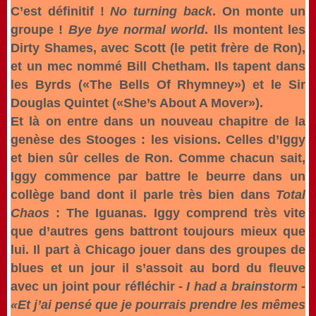
C’est définitif !
No turning back
. On monte un
groupe !
Bye bye normal world
. Ils montent les
Dirty Shames, avec Scott (le petit frère de Ron),
et un mec nommé Bill Chetham. Ils tapent dans
les Byrds («The Bells Of Rhymney») et le Sir
Douglas Quintet («She’s About A Mover»).
Et là on entre dans un nouveau chapitre de la
genèse des Stooges : les visions. Celles d’Iggy
et bien sûr celles de Ron. Comme chacun sait,
Iggy commence par battre le beurre dans un
collège band dont il parle très bien dans
Total
Chaos
: The Iguanas. Iggy comprend très vite
que d’autres gens battront toujours mieux que
lui. Il part à Chicago jouer dans des groupes de
blues et un jour il s’assoit au bord du fleuve
avec un joint pour réfléchir -
I had a brainstorm
-
«Et j’ai pensé que je pourrais prendre les mêmes