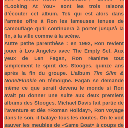
«Looking At You» sont les trois raisons
d’écouter cet album. Tek qui est alors dans
l’armée offre à Ron les fameuses tenues de
camouflage qu’il continuera à porter jusqu’à la
fin, à la ville comme à la scène.
Autre petite parenthèse : en 1992, Ron revient
jouer à Los Angeles avec The Empty Set. Aux
yeux de Len Fagan, Ron réanime tout
simplement le spirit des Stooges, quinze ans
après la fin du groupe. L’album
Tim Slim &
None/Flunkie
en témoigne. Fagan se demande
même ce que serait devenu le monde si Ron
avait pu donner une suite aux deux premiers
albums des Stooges. Michael Davis fait partie de
l’aventure et dès «Roman Holiday», Ron voyage
dans le son, il balaye tous les doutes. On le voit
sauver les meubles de «Same Boat» à coups de