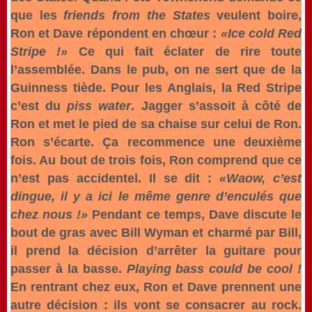
que les
friends from the States
veulent boire,
Ron et Dave répondent en chœur :
«Ice cold Red
Stripe !»
Ce qui fait éclater de rire toute
l’assemblée. Dans le pub, on ne sert que de la
Guinness tiède. Pour les Anglais, la Red Stripe
c’est du
piss water
. Jagger s’assoit à côté de
Ron et met le pied de sa chaise sur celui de Ron.
Ron s’écarte. Ça recommence une deuxième
fois. Au bout de trois fois, Ron comprend que ce
n’est pas accidentel. Il se dit :
«Waow, c’est
dingue, il y a ici le même genre d’enculés que
chez nous !»
Pendant ce temps, Dave discute le
bout de gras avec Bill Wyman et charmé par Bill,
il prend la décision d’arrêter la guitare pour
passer à la basse.
Playing bass could be cool !
En rentrant chez eux, Ron et Dave prennent une
autre décision : ils vont se consacrer au rock.