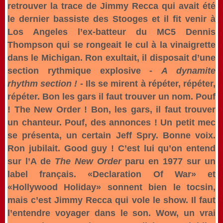
retrouver la trace de Jimmy Recca qui avait été
le dernier bassiste des Stooges et il fit venir à
Los Angeles l’ex-batteur du MC5 Dennis
Thompson qui se rongeait le cul à la vinaigrette
dans le Michigan. Ron exultait, il disposait d’une
section rythmique explosive -
A dynamite
rhythm section !
- Ils se mirent à répéter, répéter,
répéter. Bon les gars il faut trouver un nom. Pouf
! The New Order ! Bon, les gars, il faut trouver
un chanteur. Pouf, des annonces ! Un petit mec
se présenta, un certain Jeff Spry. Bonne voix.
Ron jubilait. Good guy ! C’est lui qu’on entend
sur l’A de
The New Order
paru en 1977 sur un
label français. «Declaration Of War» et
«Hollywood Holiday» sonnent bien le tocsin,
mais c’est Jimmy Recca qui vole le show. Il faut
l’entendre voyager dans le son. Wow, un vrai