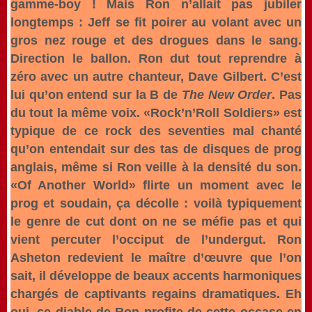
gamme-boy ! Mais Ron n’allait pas jubiler
longtemps : Jeff se fit poirer au volant avec un
gros nez rouge et des drogues dans le sang.
Direction le ballon. Ron dut tout reprendre à
zéro avec un autre chanteur, Dave Gilbert. C’est
lui qu’on entend sur la B de
The New Order
. Pas
du tout la même voix. «Rock’n’Roll Soldiers» est
typique de ce rock des seventies mal chanté
qu’on entendait sur des tas de disques de prog
anglais, même si Ron veille à la densité du son.
«Of Another World» flirte un moment avec le
prog et soudain, ça décolle : voilà typiquement
le genre de cut dont on ne se méfie pas et qui
vient percuter l’occiput de l’undergut. Ron
Asheton redevient le maître d’œuvre que l’on
sait, il développe de beaux accents harmoniques
chargés de captivants regains dramatiques. Eh