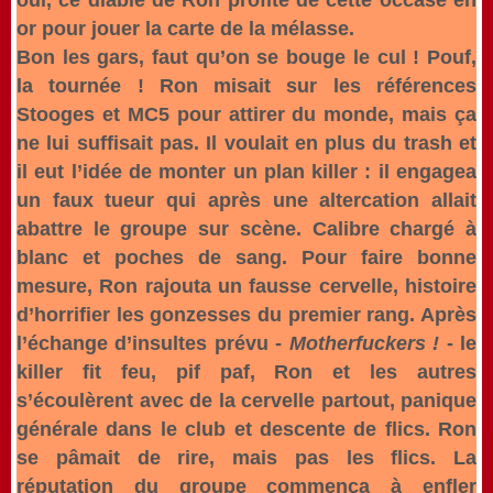
oui, ce diable de Ron profite de cette occase en
or pour jouer la carte de la mélasse.
Bon les gars, faut qu’on se bouge le cul ! Pouf,
la tournée ! Ron misait sur les références
Stooges et MC5 pour attirer du monde, mais ça
ne lui suffisait pas. Il voulait en plus du trash et
il eut l’idée de monter un plan killer : il engagea
un faux tueur qui après une altercation allait
abattre le groupe sur scène. Calibre chargé à
blanc et poches de sang. Pour faire bonne
mesure, Ron rajouta un fausse cervelle, histoire
d’horrifier les gonzesses du premier rang. Après
l’échange d’insultes prévu -
Motherfuckers !
- le
killer fit feu, pif paf, Ron et les autres
s’écoulèrent avec de la cervelle partout, panique
générale dans le club et descente de flics. Ron
se pâmait de rire, mais pas les flics. La
réputation du groupe commença à enfler