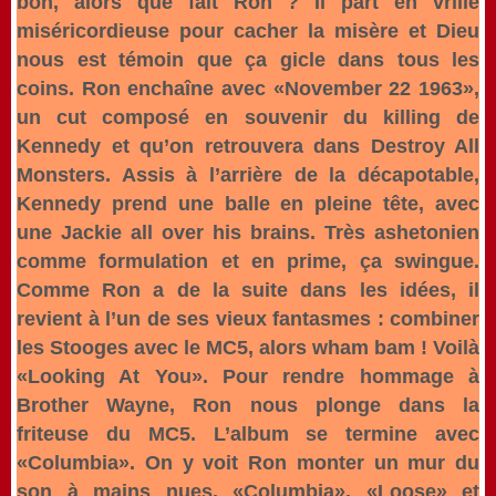
bon, alors que fait Ron ? Il part en vrille
miséricordieuse pour cacher la misère et Dieu
nous est témoin que ça gicle dans tous les
coins. Ron enchaîne avec «November 22 1963»,
un cut composé en souvenir du killing de
Kennedy et qu’on retrouvera dans Destroy All
Monsters. Assis à l’arrière de la décapotable,
Kennedy prend une balle en pleine tête, avec
une Jackie all over his brains. Très ashetonien
comme formulation et en prime, ça swingue.
Comme Ron a de la suite dans les idées, il
revient à l’un de ses vieux fantasmes : combiner
les Stooges avec le MC5, alors wham bam ! Voilà
«Looking At You». Pour rendre hommage à
Brother Wayne, Ron nous plonge dans la
friteuse du MC5. L’album se termine avec
«Columbia». On y voit Ron monter un mur du
son à mains nues. «Columbia», «Loose» et