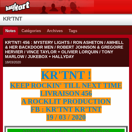
KR'TNT
Notes
Catégories
Archives
Tags
KR'TNT! 456 : MYSTERY LIGHTS / RON ASHETON / AMHELL
& HER BACKDOOR MEN / ROBERT JOHNSON & GREGOIRE
HERVIER / VINCE TAYLOR + OLIVIER LORQUIN / TONY
MARLOW / JUKEBOX + HALLYDAY
18/03/2020
KR'TNT !
KEEP ROCKIN' TILL NEXT TIME
LIVRAISON 456
A ROCKLIT PRODUCTION
FB : KR'TNT KR'TNT
19 / 03 / 2020
MYSTERY LIGHTS / RON ASHETON