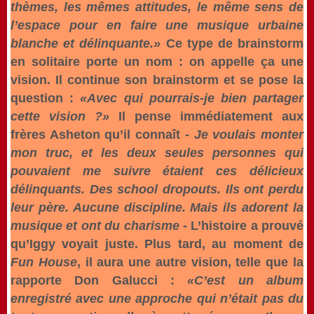
thèmes, les mêmes attitudes, le même sens de
l’espace pour en faire une musique urbaine
blanche et délinquante.»
Ce type de brainstorm
en solitaire porte un nom : on appelle ça une
vision. Il continue son brainstorm et se pose la
question :
«Avec qui pourrais-je bien partager
cette vision ?»
Il pense immédiatement aux
frères Asheton qu’il connaît -
Je voulais monter
mon truc, et les deux seules personnes qui
pouvaient me suivre étaient ces délicieux
délinquants. Des school dropouts. Ils ont perdu
leur père. Aucune discipline. Mais ils adorent la
musique et ont du charisme
- L’histoire a prouvé
qu’Iggy voyait juste. Plus tard, au moment de
Fun House
, il aura une autre vision, telle que la
rapporte Don Galucci :
«C’est un album
enregistré avec une approche qui n’était pas du